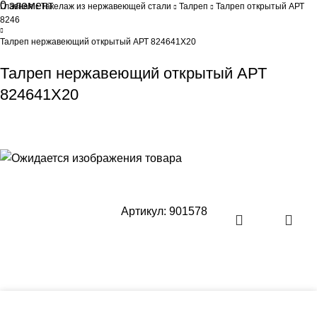
0
элемент
0
Br
Главная
Такелаж из нержавеющей стали
Талреп
Талреп открытый АРТ
8246
Талреп нержавеющий открытый АРТ 824641Х20
Талреп нержавеющий открытый АРТ
824641Х20
Артикул:
901578
Оперативная поставка заказа