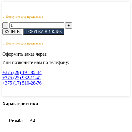
Доступно для предзаказа
Количество
товара
КУПИТЬ
ПОКУПКА В 1 КЛИК
Талреп
закрытый
Доступно для предзаказа
шарнир.
вилка-
Оформить заказ через:
обжим
для
Или позвоните нам по телефону:
троса
+375 (29) 191-85-34
АРТ
+375 (25) 932-11-41
8276
+375 (17) 510-28-76
M6
Характеристики
Резьба
А4