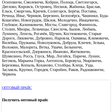
Осиповичи, Смолевичи, Кобрин, Полоцк, Светлогорск,
Дятлово, Кировск, Островец, Несвиж, Жабинка, Браслав,
Ельск, Сморгонь, Кричев, Солигорск, Берёза, Поставы,
Речица, Ивье, Чериков, Березино, Белоозёрск, Чашники, Буда-
Кошелёво, Новогрудок, Шклов, Молодечно, Ивацевичи,
Глубокое, Калинковичи, Мосты, Славгород, Фаниполь,
Столин, Миоры, Лельчицы, Свислочь, Быхов, Любань,
Лунинец, Лепель, Рогачёв, Щучин, Костюковичи, Старые
Дороги, Ляховичи, Дубровно, Наровля, Ошмяны, Климовичи,
Вилейка, Пружаны, Новолукомль, Добруш, Кличев, Зельва,
Воложин, Малорита, Ветка, Ушачи, Белыничи,
Красносельский, Дзержинск, Иваново, Житковичи,
Шумилино, Россь, Глуск, Мир, Логойск, Паричи, Лунин,
Бегомль, Марьина Горка, Антополь, Боровуха, Уваровичи,
Березовка, Копыль, Коханово, Столбцы, Клецк, Узда,
Заславль, Крупки, Городея, Старобин, Раков, Радошковичи,
Червень
ОПТОВЫЙ ПРАЙС
Получить оптовый прайс