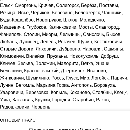
Ельск, Сморгонь, Кричев, Солигорск, Берёза, Поставы,
Речица, Ивье, Чериков, Березино, Белоозёрск, Чашники,
Буда-Кошелёво, Новогрудок, Шклов, Молодечно,
Ивацевичи, Глубокое, Калинковичи, Мосты, Славгород,
Фаниполь, Столин, Миоры, Лельчицы, Свислочь, Быхов,
Любань, Лунинец, Лепель, Рогачёв, Щучин, Костюковичи,
Старые Дороги, Ляховичи, Дубровно, Наровля, Ошмяны,
Климовичи, Вилейка, Пружаны, Новолукомль, Добруш,
Кличев, Зельва, Воложин, Малорита, Ветка, Ушачи,
Белыничи, Красносельский, Дзержинск, Иваново,
Житковичи, Шумилино, Россь, Глуск, Мир, Логойск, Паричи,
Лунин, Бегомль, Марьина Горка, Антополь, Боровуха,
Уваровичи, Березовка, Копыль, Коханово, Столбцы, Клецк,
Узда, Заславль, Крупки, Городея, Старобин, Раков,
Радошковичи, Червень
ОПТОВЫЙ ПРАЙС