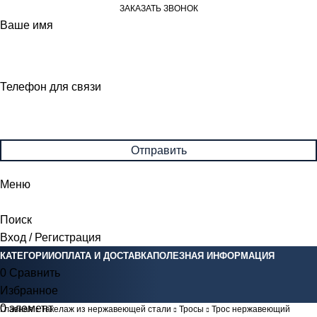
ЗАКАЗАТЬ ЗВОНОК
Ваше имя
Телефон для связи
Меню
Поиск
Вход / Регистрация
КАТЕГОРИИ
ОПЛАТА И ДОСТАВКА
ПОЛЕЗНАЯ ИНФОРМАЦИЯ
0
Сравнить
Избранное
0
элемент
0
Br
Главная
Такелаж из нержавеющей стали
Тросы
Трос нержавеющий