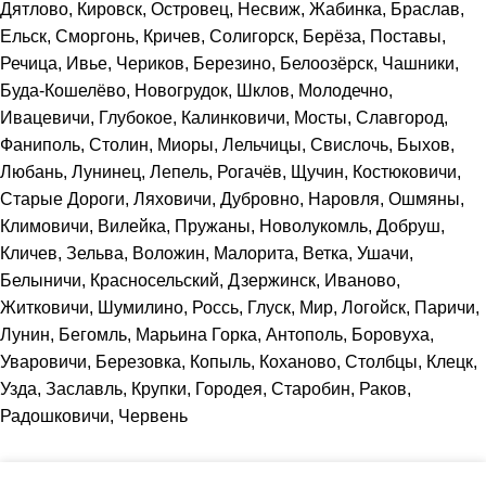
Дятлово, Кировск, Островец, Несвиж, Жабинка, Браслав,
Ельск, Сморгонь, Кричев, Солигорск, Берёза, Поставы,
Речица, Ивье, Чериков, Березино, Белоозёрск, Чашники,
Буда-Кошелёво, Новогрудок, Шклов, Молодечно,
Ивацевичи, Глубокое, Калинковичи, Мосты, Славгород,
Фаниполь, Столин, Миоры, Лельчицы, Свислочь, Быхов,
Любань, Лунинец, Лепель, Рогачёв, Щучин, Костюковичи,
Старые Дороги, Ляховичи, Дубровно, Наровля, Ошмяны,
Климовичи, Вилейка, Пружаны, Новолукомль, Добруш,
Кличев, Зельва, Воложин, Малорита, Ветка, Ушачи,
Белыничи, Красносельский, Дзержинск, Иваново,
Житковичи, Шумилино, Россь, Глуск, Мир, Логойск, Паричи,
Лунин, Бегомль, Марьина Горка, Антополь, Боровуха,
Уваровичи, Березовка, Копыль, Коханово, Столбцы, Клецк,
Узда, Заславль, Крупки, Городея, Старобин, Раков,
Радошковичи, Червень