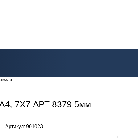
сткости
А4, 7Х7 АРТ 8379 5мм
Артикул:
901023