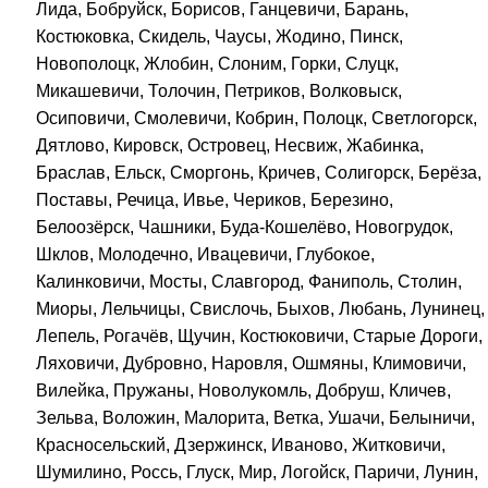
Лида, Бобруйск, Борисов, Ганцевичи, Барань,
Костюковка, Скидель, Чаусы, Жодино, Пинск,
Новополоцк, Жлобин, Слоним, Горки, Слуцк,
Микашевичи, Толочин, Петриков, Волковыск,
Осиповичи, Смолевичи, Кобрин, Полоцк, Светлогорск,
Дятлово, Кировск, Островец, Несвиж, Жабинка,
Браслав, Ельск, Сморгонь, Кричев, Солигорск, Берёза,
Поставы, Речица, Ивье, Чериков, Березино,
Белоозёрск, Чашники, Буда-Кошелёво, Новогрудок,
Шклов, Молодечно, Ивацевичи, Глубокое,
Калинковичи, Мосты, Славгород, Фаниполь, Столин,
Миоры, Лельчицы, Свислочь, Быхов, Любань, Лунинец,
Лепель, Рогачёв, Щучин, Костюковичи, Старые Дороги,
Ляховичи, Дубровно, Наровля, Ошмяны, Климовичи,
Вилейка, Пружаны, Новолукомль, Добруш, Кличев,
Зельва, Воложин, Малорита, Ветка, Ушачи, Белыничи,
Красносельский, Дзержинск, Иваново, Житковичи,
Шумилино, Россь, Глуск, Мир, Логойск, Паричи, Лунин,