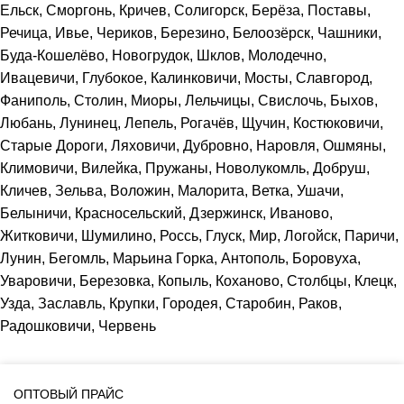
Ельск, Сморгонь, Кричев, Солигорск, Берёза, Поставы,
Речица, Ивье, Чериков, Березино, Белоозёрск, Чашники,
Буда-Кошелёво, Новогрудок, Шклов, Молодечно,
Ивацевичи, Глубокое, Калинковичи, Мосты, Славгород,
Фаниполь, Столин, Миоры, Лельчицы, Свислочь, Быхов,
Любань, Лунинец, Лепель, Рогачёв, Щучин, Костюковичи,
Старые Дороги, Ляховичи, Дубровно, Наровля, Ошмяны,
Климовичи, Вилейка, Пружаны, Новолукомль, Добруш,
Кличев, Зельва, Воложин, Малорита, Ветка, Ушачи,
Белыничи, Красносельский, Дзержинск, Иваново,
Житковичи, Шумилино, Россь, Глуск, Мир, Логойск, Паричи,
Лунин, Бегомль, Марьина Горка, Антополь, Боровуха,
Уваровичи, Березовка, Копыль, Коханово, Столбцы, Клецк,
Узда, Заславль, Крупки, Городея, Старобин, Раков,
Радошковичи, Червень
ОПТОВЫЙ ПРАЙС