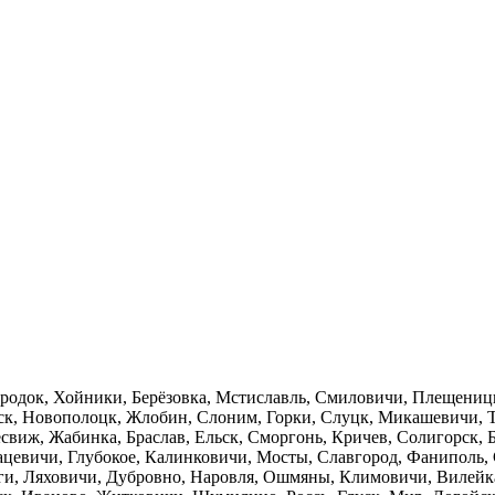
Городок, Хойники, Берёзовка, Мстиславль, Смиловичи, Плещениц
нск, Новополоцк, Жлобин, Слоним, Горки, Слуцк, Микашевичи, 
виж, Жабинка, Браслав, Ельск, Сморгонь, Кричев, Солигорск, Бе
цевичи, Глубокое, Калинковичи, Мосты, Славгород, Фаниполь,
ги, Ляховичи, Дубровно, Наровля, Ошмяны, Климовичи, Вилейк