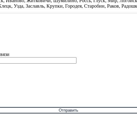
к, Иваново, Житковичи, Шумилино, Россь, Глуск, Мир, Логойск
лецк, Узда, Заславль, Крупки, Городея, Старобин, Раков, Радош
связи