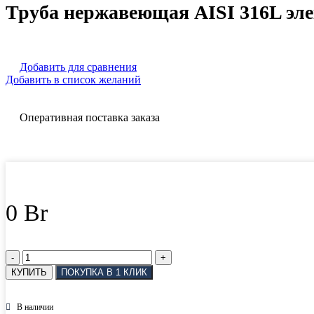
Труба нержавеющая AISI 316L эл
Добавить для сравнения
Добавить в список желаний
Оперативная поставка заказа
0
Br
Количество
товара
КУПИТЬ
ПОКУПКА В 1 КЛИК
Труба
нержавеющая
AISI
В наличии