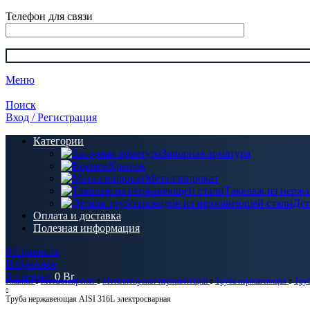
Телефон для связи
Меню
Поиск
Вход / Регистрация
Категории
Запорная арматура
Крепеж
Металлопрокат
Такелаж из нерж
Дет
Оплата и доставка
Полезная информация
0
Сравнить
Избранное
0
элемент
0
Br
Главная
Металлопрокат
Металлопрокат нержавеющий
Труба нержавеющая
Труб
Труба нержавеющая AISI 316L электросварная