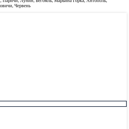
, Паричи, Лунин, Бегомль, Марьина Горка, Антополь,
ковичи, Червень