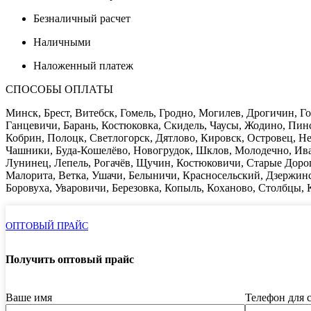
Безналичный расчет
Наличными
Наложенный платеж
СПОСОБЫ ОПЛАТЫ
Минск, Брест, Витебск, Гомель, Гродно, Могилев, Дрогичин, 
Ганцевичи, Барань, Костюковка, Скидель, Чаусы, Жодино, Пи
Кобрин, Полоцк, Светлогорск, Дятлово, Кировск, Островец, Нес
Чашники, Буда-Кошелёво, Новогрудок, Шклов, Молодечно, Ива
Лунинец, Лепель, Рогачёв, Щучин, Костюковичи, Старые Доро
Малорита, Ветка, Ушачи, Белыничи, Красносельский, Дзержинс
Боровуха, Уваровичи, Березовка, Копыль, Коханово, Столбцы, К
ОПТОВЫЙ ПРАЙС
Получить оптовый прайс
Ваше имя
Телефон для 