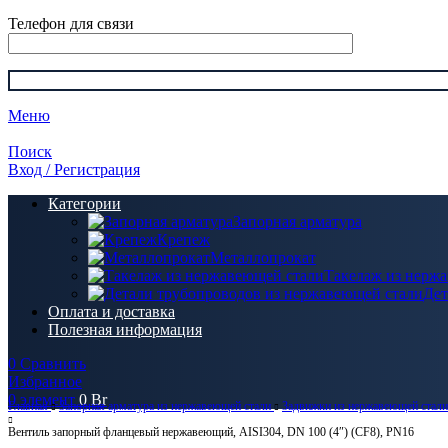
Телефон для связи
Меню
Поиск
Вход / Регистрация
Категории
Запорная арматура
Крепеж
Металлопрокат
Такелаж из нерж
Дет
Оплата и доставка
Полезная информация
0
Сравнить
Избранное
0
элемент
0
Br
Главная
Запорная арматура из нержавеющей стали
Задвижки из нержавеющей стал
Вентиль запорный фланцевый нержавеющий, AISI304, DN 100 (4″) (CF8), PN16