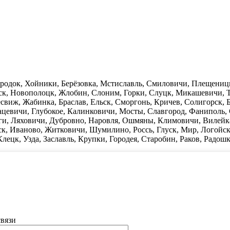
Городок, Хойники, Берёзовка, Мстиславль, Смиловичи, Плещениц
нск, Новополоцк, Жлобин, Слоним, Горки, Слуцк, Микашевичи, 
виж, Жабинка, Браслав, Ельск, Сморгонь, Кричев, Солигорск, Бе
цевичи, Глубокое, Калинковичи, Мосты, Славгород, Фаниполь,
ги, Ляховичи, Дубровно, Наровля, Ошмяны, Климовичи, Вилейк
к, Иваново, Житковичи, Шумилино, Россь, Глуск, Мир, Логойск
лецк, Узда, Заславль, Крупки, Городея, Старобин, Раков, Радош
связи