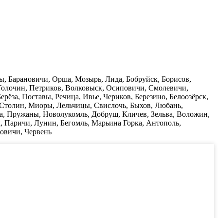
ы, Барановичи, Орша, Мозырь, Лида, Бобруйск, Борисов,
Толочин, Петриков, Волковыск, Осиповичи, Смолевичи,
рёза, Поставы, Речица, Ивье, Чериков, Березино, Белоозёрск,
 Столин, Миоры, Лельчицы, Свислочь, Быхов, Любань,
а, Пружаны, Новолукомль, Добруш, Кличев, Зельва, Воложин,
, Паричи, Лунин, Бегомль, Марьина Горка, Антополь,
ковичи, Червень