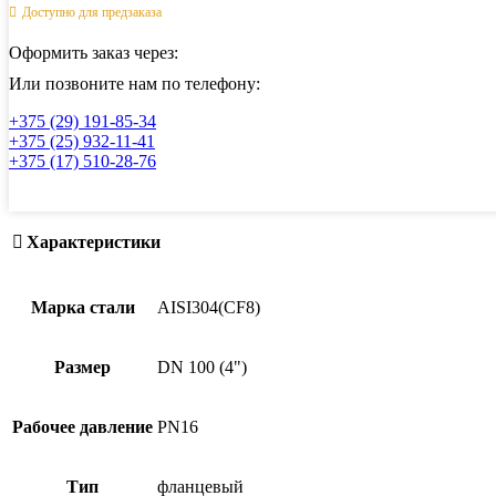
запорный
Доступно для предзаказа
фланцевый
нержавеющий,
Оформить заказ через:
AISI304,
DN
Или позвоните нам по телефону:
100
+375 (29) 191-85-34
(4")
+375 (25) 932-11-41
(CF8),
+375 (17) 510-28-76
PN16
Характеристики
Марка стали
AISI304(CF8)
Размер
DN 100 (4")
Рабочее давление
PN16
Тип
фланцевый