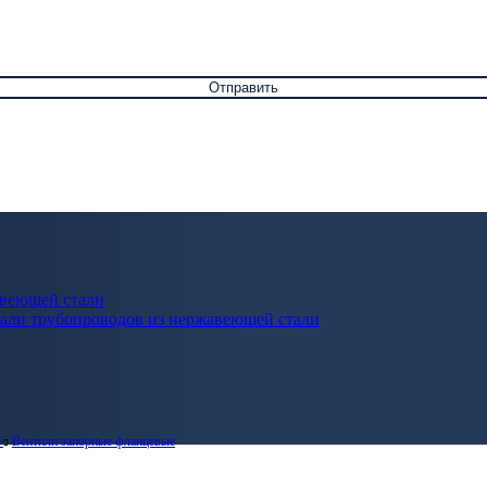
авеющей стали
али трубопроводов из нержавеющей стали
и
Вентили запорные фланцевые