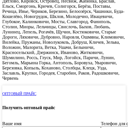
Дятлово, Кировск, Островец, Несвиж, Жабинка, Браслав,
Ельск, Сморгонь, Кричев, Солигорск, Берёза, Поставы,
Речица, Ивье, Чериков, Березино, Белоозёрск, Чашники, Буда-
Кошелёво, Новогрудок, Шклов, Молодечно, Ивацевичи,
Глубокое, Калинковичи, Мосты, Славгород, Фаниполь,
Столин, Миоры, Лельчицы, Свислочь, Быхов, Любань,
Лунинец, Лепель, Рогачёв, Щучин, Костюковичи, Старые
Дороги, Ляховичи, Дубровно, Наровля, Ошмяны, Климовичи,
Вилейка, Пружаны, Новолукомль, Добруш, Кличев, Зельва,
Воложин, Малорита, Ветка, Ушачи, Белыничи,
Красносельский, Дзержинск, Иваново, Житковичи,
Шумилино, Россь, Глуск, Мир, Логойск, Паричи, Лунин,
Бегомль, Марьина Горка, Антополь, Боровуха, Уваровичи,
Березовка, Копыль, Коханово, Столбцы, Клецк, Узда,
Заславль, Крупки, Городея, Старобин, Раков, Радошковичи,
Червень
ОПТОВЫЙ ПРАЙС
Получить оптовый прайс
Ваше имя
Телефон для 