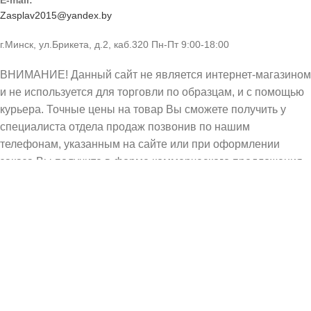
Zasplav2015@yandex.by
г.Минск, ул.Брикета, д.2, каб.320 Пн-Пт 9:00-18:00
ВНИМАНИЕ! Данный сайт не является интернет-магазином
и не используется для торговли по образцам, и с помощью
курьера. Точные цены на товар Вы сможете получить у
специалиста отдела продаж позвонив по нашим
телефонам, указанным на сайте или при оформлении
заказа Вы получите в форме коммерческого предложения.
© 2025 Za-splav. Все права защищены. Копирование
информации запрещено. Информация на сайте не
является публичной офертой.
Избранное
0
элемент
Заказ
ЗАПОРНАЯ
АРМАТУРА ИЗ
НЕРЖАВЕЮЩЕЙ
Поиск
Поиск
СТАЛИ