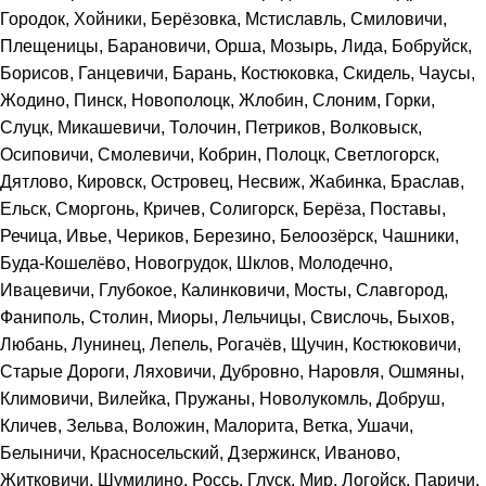
Городок, Хойники, Берёзовка, Мстиславль, Смиловичи,
Плещеницы, Барановичи, Орша, Мозырь, Лида, Бобруйск,
Борисов, Ганцевичи, Барань, Костюковка, Скидель, Чаусы,
Жодино, Пинск, Новополоцк, Жлобин, Слоним, Горки,
Слуцк, Микашевичи, Толочин, Петриков, Волковыск,
Осиповичи, Смолевичи, Кобрин, Полоцк, Светлогорск,
Дятлово, Кировск, Островец, Несвиж, Жабинка, Браслав,
Ельск, Сморгонь, Кричев, Солигорск, Берёза, Поставы,
Речица, Ивье, Чериков, Березино, Белоозёрск, Чашники,
Буда-Кошелёво, Новогрудок, Шклов, Молодечно,
Ивацевичи, Глубокое, Калинковичи, Мосты, Славгород,
Фаниполь, Столин, Миоры, Лельчицы, Свислочь, Быхов,
Любань, Лунинец, Лепель, Рогачёв, Щучин, Костюковичи,
Старые Дороги, Ляховичи, Дубровно, Наровля, Ошмяны,
Климовичи, Вилейка, Пружаны, Новолукомль, Добруш,
Кличев, Зельва, Воложин, Малорита, Ветка, Ушачи,
Белыничи, Красносельский, Дзержинск, Иваново,
Житковичи, Шумилино, Россь, Глуск, Мир, Логойск, Паричи,