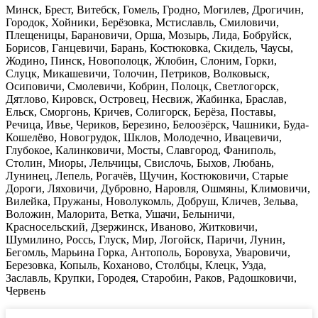
Минск, Брест, Витебск, Гомель, Гродно, Могилев, Дрогичин,
Городок, Хойники, Берёзовка, Мстиславль, Смиловичи,
Плещеницы, Барановичи, Орша, Мозырь, Лида, Бобруйск,
Борисов, Ганцевичи, Барань, Костюковка, Скидель, Чаусы,
Жодино, Пинск, Новополоцк, Жлобин, Слоним, Горки,
Слуцк, Микашевичи, Толочин, Петриков, Волковыск,
Осиповичи, Смолевичи, Кобрин, Полоцк, Светлогорск,
Дятлово, Кировск, Островец, Несвиж, Жабинка, Браслав,
Ельск, Сморгонь, Кричев, Солигорск, Берёза, Поставы,
Речица, Ивье, Чериков, Березино, Белоозёрск, Чашники, Буда-
Кошелёво, Новогрудок, Шклов, Молодечно, Ивацевичи,
Глубокое, Калинковичи, Мосты, Славгород, Фаниполь,
Столин, Миоры, Лельчицы, Свислочь, Быхов, Любань,
Лунинец, Лепель, Рогачёв, Щучин, Костюковичи, Старые
Дороги, Ляховичи, Дубровно, Наровля, Ошмяны, Климовичи,
Вилейка, Пружаны, Новолукомль, Добруш, Кличев, Зельва,
Воложин, Малорита, Ветка, Ушачи, Белыничи,
Красносельский, Дзержинск, Иваново, Житковичи,
Шумилино, Россь, Глуск, Мир, Логойск, Паричи, Лунин,
Бегомль, Марьина Горка, Антополь, Боровуха, Уваровичи,
Березовка, Копыль, Коханово, Столбцы, Клецк, Узда,
Заславль, Крупки, Городея, Старобин, Раков, Радошковичи,
Червень