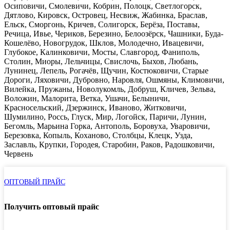
Осиповичи, Смолевичи, Кобрин, Полоцк, Светлогорск,
Дятлово, Кировск, Островец, Несвиж, Жабинка, Браслав,
Ельск, Сморгонь, Кричев, Солигорск, Берёза, Поставы,
Речица, Ивье, Чериков, Березино, Белоозёрск, Чашники, Буда-
Кошелёво, Новогрудок, Шклов, Молодечно, Ивацевичи,
Глубокое, Калинковичи, Мосты, Славгород, Фаниполь,
Столин, Миоры, Лельчицы, Свислочь, Быхов, Любань,
Лунинец, Лепель, Рогачёв, Щучин, Костюковичи, Старые
Дороги, Ляховичи, Дубровно, Наровля, Ошмяны, Климовичи,
Вилейка, Пружаны, Новолукомль, Добруш, Кличев, Зельва,
Воложин, Малорита, Ветка, Ушачи, Белыничи,
Красносельский, Дзержинск, Иваново, Житковичи,
Шумилино, Россь, Глуск, Мир, Логойск, Паричи, Лунин,
Бегомль, Марьина Горка, Антополь, Боровуха, Уваровичи,
Березовка, Копыль, Коханово, Столбцы, Клецк, Узда,
Заславль, Крупки, Городея, Старобин, Раков, Радошковичи,
Червень
ОПТОВЫЙ ПРАЙС
Получить оптовый прайс