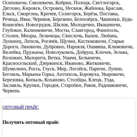
Осиповичи, Смолевичи, Кобрин, Полоцк, Светлогорск,
Дятлово, Кировск, Островец, Несвиж, Жабинка, Браслав,
Ельск, Сморгонь, Кричев, Солигорск, Берёза, Поставы,
Речица, Ивье, Чериков, Березино, Белоозёрск, Чашники, Буда-
Кошелёво, Новогрудок, Шклов, Молодечно, Ивацевичи,
Глубокое, Калинковичи, Мосты, Славгород, Фаниполь,
Столин, Миоры, Лельчицы, Свислочь, Быхов, Любань,
Лунинец, Лепель, Рогачёв, Щучин, Костюковичи, Старые
Дороги, Ляховичи, Дубровно, Наровля, Ошмяны, Климовичи,
Вилейка, Пружаны, Новолукомль, Добруш, Кличев, Зельва,
Воложин, Малорита, Ветка, Ушачи, Белыничи,
Красносельский, Дзержинск, Иваново, Житковичи,
Шумилино, Россь, Глуск, Мир, Логойск, Паричи, Лунин,
Бегомль, Марьина Горка, Антополь, Боровуха, Уваровичи,
Березовка, Копыль, Коханово, Столбцы, Клецк, Узда,
Заславль, Крупки, Городея, Старобин, Раков, Радошковичи,
Червень
ОПТОВЫЙ ПРАЙС
Получить оптовый прайс