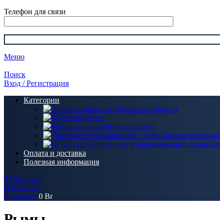
Телефон для связи
Меню
Поиск
Вход / Регистрация
Категории
Запорная арматура
Крепеж
Металлопрокат
Такелаж из нерж
Дет
Оплата и доставка
Полезная информация
0
Сравнить
Избранное
0
элемент
0
Br
Рымы