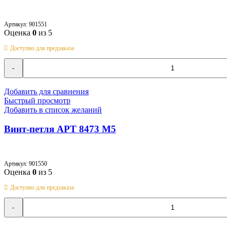
Артикул:
901551
Оценка
0
из 5
Доступно для предзаказа
Количество
товара
Винт-
петля
Добавить для сравнения
АРТ
Быстрый просмотр
8473
Добавить в список желаний
M5
Винт-петля АРТ 8473 M5
Артикул:
901550
Оценка
0
из 5
Доступно для предзаказа
Количество
товара
Винт-