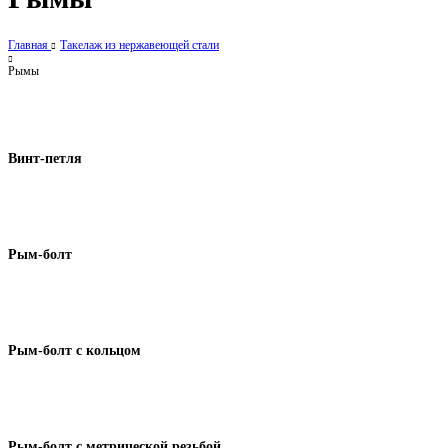
Главная
Такелаж из нержавеющей стали
Рымы
Винт-петля
Рым-болт
Рым-болт с кольцом
Рым-болт с метрической резьбой