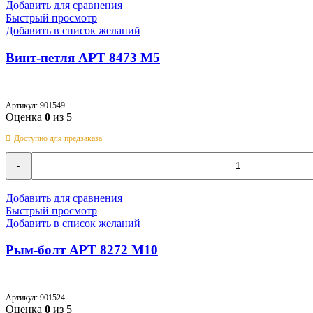
петля
Добавить для сравнения
АРТ
Быстрый просмотр
8473
Добавить в список желаний
M5
Винт-петля АРТ 8473 M5
Артикул:
901549
Оценка
0
из 5
Доступно для предзаказа
Количество
товара
Винт-
петля
Добавить для сравнения
АРТ
Быстрый просмотр
8473
Добавить в список желаний
M5
Рым-болт АРТ 8272 M10
Артикул:
901524
Оценка
0
из 5