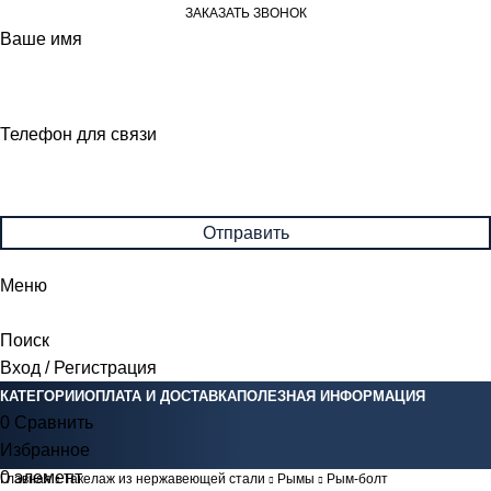
ЗАКАЗАТЬ ЗВОНОК
Ваше имя
Телефон для связи
Меню
Поиск
Вход / Регистрация
КАТЕГОРИИ
ОПЛАТА И ДОСТАВКА
ПОЛЕЗНАЯ ИНФОРМАЦИЯ
0
Сравнить
Избранное
0
элемент
0
Br
Главная
Такелаж из нержавеющей стали
Рымы
Рым-болт