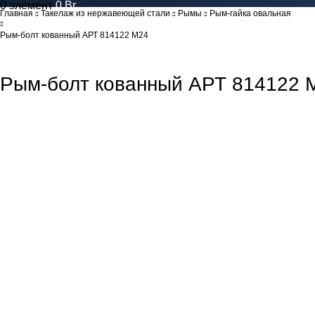
0
элемент
0
Br
Главная
Такелаж из нержавеющей стали
Рымы
Рым-гайка овальная
Рым-болт кованный АРТ 814122 M24
Рым-болт кованный АРТ 814122 