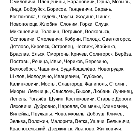
Смиловичи, Плещеницы, Барановичи, Орша, Мозырь,
Лида, Бобруйск, Борисов, Ганцевичи, Барань,
Костюковка, Скидель, Чаусы, Жодино, Пинск,
Новополоцк, Жлобин, Слоним, Горки, Слуцк,
Микашевичи, Толочин, Петриков, Волковыск,
Осиповичи, Смолевичи, Кобрин, Полоцк, Светлогорск,
Дятлово, Кировск, Островец, Несвиж, Жабинка,
Браслав, Ельск, Сморгонь, Кричев, Солигорск, Берёза,
Поставы, Речица, Ивье, Чериков, Березино,
Белоозёрск, Чашники, Буда-Кошелёво, Новогрудок,
Шклов, Молодечно, Ивацевичи, Глубокое,
Калинковичи, Мосты, Славгород, Фаниполь, Столин,
Миоры, Лельчицы, Свислочь, Быхов, Любань, Лунинец,
Лепель, Рогачёв, Щучин, Костюковичи, Старые Дороги,
Ляховичи, Дубровно, Наровля, Ошмяны, Климовичи,
Вилейка, Пружаны, Новолукомль, Добруш, Кличев,
Зельва, Воложин, Малорита, Ветка, Ушачи, Белыничи,
Красносельский, Дзержинск, Иваново, Житковичи,