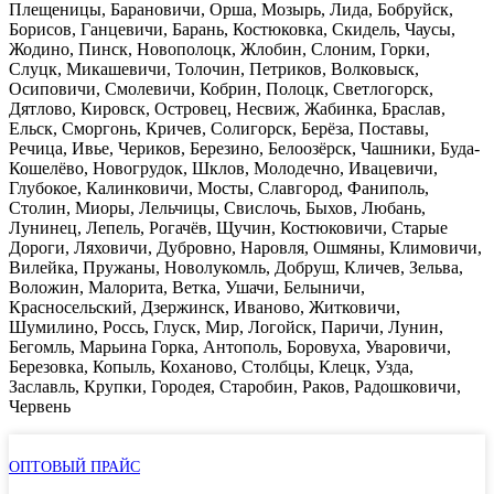
Плещеницы, Барановичи, Орша, Мозырь, Лида, Бобруйск,
Борисов, Ганцевичи, Барань, Костюковка, Скидель, Чаусы,
Жодино, Пинск, Новополоцк, Жлобин, Слоним, Горки,
Слуцк, Микашевичи, Толочин, Петриков, Волковыск,
Осиповичи, Смолевичи, Кобрин, Полоцк, Светлогорск,
Дятлово, Кировск, Островец, Несвиж, Жабинка, Браслав,
Ельск, Сморгонь, Кричев, Солигорск, Берёза, Поставы,
Речица, Ивье, Чериков, Березино, Белоозёрск, Чашники, Буда-
Кошелёво, Новогрудок, Шклов, Молодечно, Ивацевичи,
Глубокое, Калинковичи, Мосты, Славгород, Фаниполь,
Столин, Миоры, Лельчицы, Свислочь, Быхов, Любань,
Лунинец, Лепель, Рогачёв, Щучин, Костюковичи, Старые
Дороги, Ляховичи, Дубровно, Наровля, Ошмяны, Климовичи,
Вилейка, Пружаны, Новолукомль, Добруш, Кличев, Зельва,
Воложин, Малорита, Ветка, Ушачи, Белыничи,
Красносельский, Дзержинск, Иваново, Житковичи,
Шумилино, Россь, Глуск, Мир, Логойск, Паричи, Лунин,
Бегомль, Марьина Горка, Антополь, Боровуха, Уваровичи,
Березовка, Копыль, Коханово, Столбцы, Клецк, Узда,
Заславль, Крупки, Городея, Старобин, Раков, Радошковичи,
Червень
ОПТОВЫЙ ПРАЙС