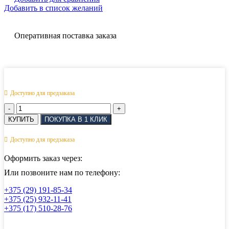
Добавить в список желаний
Оперативная поставка заказа
Доступно для предзаказа
Количество
товара
КУПИТЬ
ПОКУПКА В 1 КЛИК
Кран
шаровый
Доступно для предзаказа
трехходовой
(T-
Оформить заказ через:
тип)
нержавеющий,
Или позвоните нам по телефону:
AISI316,
+375 (29) 191-85-34
DN10
+375 (25) 932-11-41
(3/8")
+375 (17) 510-28-76
(CF8),
PN64