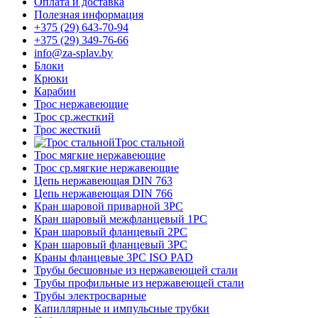
Оплата и доставка
Полезная информация
+375 (29) 643-70-94
+375 (29) 349-76-66
info@za-splav.by
Блоки
Крюки
Карабин
Трос нержавеющие
Трос ср.жесткий
Трос жесткий
Трос стальной
Трос мягкие нержавеющие
Трос ср.мягкие нержавеющие
Цепь нержавеющая DIN 763
Цепь нержавеющая DIN 766
Кран шаровой приварной 3PC
Кран шаровый межфланцевый 1PC
Кран шаровый фланцевый 2PC
Кран шаровый фланцевый 3PC
Краны фланцевые 3PC ISO PAD
Трубы бесшовные из нержавеющей стали
Трубы профильные из нержавеющей стали
Трубы электросварные
Капиллярные и импульсные трубки